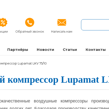
кции
Обратный звонок
Написать нам
Партнёры
Новости
Статьи
Контакты
омпрессор Lupamat LKV 75/10
ой ком­прес­сор Lupamat 
окачественные воздушные компрессоры производ
нии долгих лет. Благодаря производству качествен