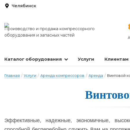
Челябинск
Производство и продажа компрессорного
оборудования и запасных частей
А
Каталог оборудования
Услуги
Клиентам
Запасные части и расходные материалы
Оборудование по подготовке сжатого воздуха
Главная
/
Услуги
/
Аренда компрессоров
/
Аренда
/
Винтовой к
Вин­то­в
Эффективные, надежные, экономичные, высок
способной бесперебойно служить Вам на протяже