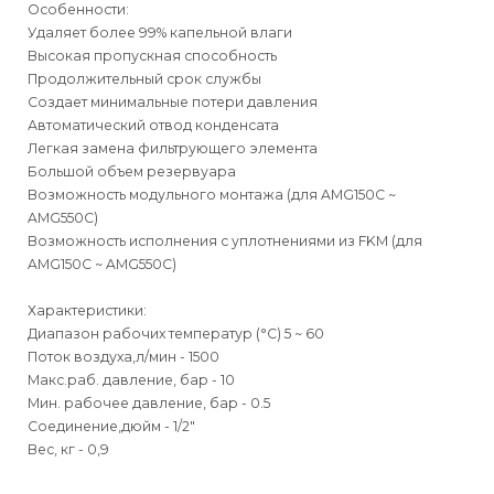
Особенности:
Удаляет более 99% капельной влаги
Высокая пропускная способность
Продолжительный срок службы
Создает минимальные потери давления
Автоматический отвод конденсата
Легкая замена фильтрующего элемента
Большой объем резервуара
Возможность модульного монтажа (для AMG150С ~
AMG550C)
Возможность исполнения с уплотнениями из FKM (для
AMG150С ~ AMG550C)
Характеристики:
Диапазон рабочих температур (°С) 5 ~ 60
Поток воздуха,л/мин - 1500
Макс.раб. давление, бар - 10
Мин. рабочее давление, бар - 0.5
Соединение,дюйм - 1/2"
Вес, кг - 0,9