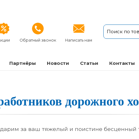
кции
Обратный звонок
Написать нам
Партнёры
Новости
Статьи
Кон­так­ты
аботни­ков до­рож­но­го хо­
дарим за ваш тяжелый и поистине бесценный 