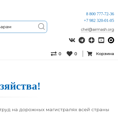
8 800 777-72-36
+7 982 320-01-05
chel@airmash.org
Корзина
0
0
зяй­ства!
труд на дорожных магистралях всей страны