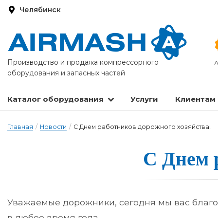
Челябинск
Производство и продажа компрессорного
А
оборудования и запасных частей
Каталог оборудования
Услуги
Клиентам
Запасные части и расходные материалы
Оборудование по подготовке сжатого воздуха
Главная
/
Новости
/
С Днем работников дорожного хозяйства!
С Днем р
Уважаемые дорожники, сегодня мы вас благо
в любое время года.