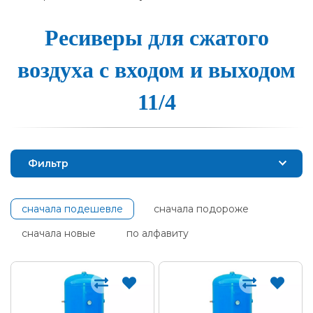
Ресиве­ры для сжа­то­го
воз­ду­ха с вхо­дом и вы­хо­дом
11/4
Фильтр
сначала подешевле
сначала подороже
сначала новые
по алфавиту