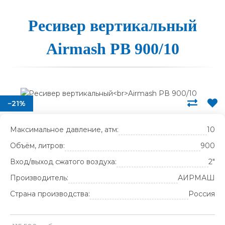
Ре­си­вер вер­ти­каль­ный
Airmash РВ 900/10
−21%
Максимальное давление, атм:
10
Объём, литров:
900
Вход/выход сжатого воздуха:
2"
Производитель:
АИРМАШ
Страна производства:
Россия