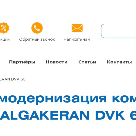
кции
Обратный звонок
Написать нам
Партнёры
Новости
Статьи
Контакты
ERAN DVK 60
мо­дер­ни­за­ция ком
ALGAKERAN DVK 