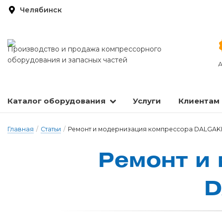
Челябинск
Производство и продажа компрессорного
оборудования и запасных частей
А
Каталог оборудования
Услуги
Клиентам
Запасные части и расходные материалы
Оборудование по подготовке сжатого воздуха
Главная
/
Статьи
/
Ремонт и модернизация компрессора DALGAK
Ре­монт и 
D