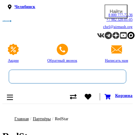
Челябинск
8 800 777-72-36
+7 982 320-01-05
chel@airmash.org
Акции
Обратный звонок
Написать нам
Корзина
Главная
/
Партнёры
/
RedStar