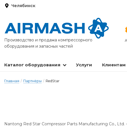
Челябинск
Производство и продажа компрессорного
А
оборудования и запасных частей
Каталог оборудования
Услуги
Клиентам
Запасные части и расходные материалы
Оборудование по подготовке сжатого воздуха
Главная
/
Партнёры
/
RedStar
Nantong Red Star Compressor Parts Manufacturing Co., Ltd