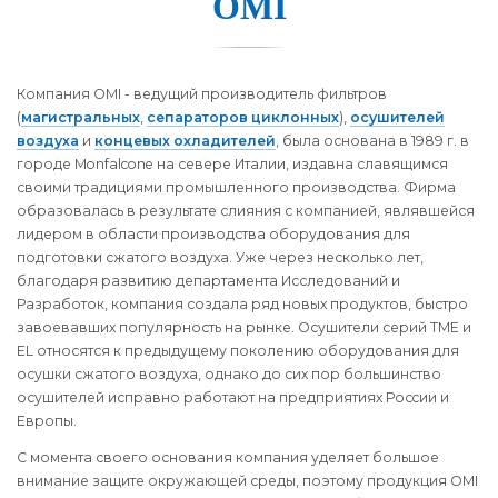
OMI
Компания OMI - ведущий производитель фильтров
(
магистральных
,
сепараторов циклонных
),
осушителей
воздуха
и
концевых охладителей
, была основана в 1989 г. в
городе Monfalcone на севере Италии, издавна славящимся
своими традициями промышленного производства. Фирма
образовалась в результате слияния с компанией, являвшейся
лидером в области производства оборудования для
подготовки сжатого воздуха. Уже через несколько лет,
благодаря развитию департамента Исследований и
Разработок, компания создала ряд новых продуктов, быстро
завоевавших популярность на рынке. Осушители серий TME и
EL относятся к предыдущему поколению оборудования для
осушки сжатого воздуха, однако до сих пор большинство
осушителей исправно работают на предприятиях Росcии и
Европы.
С момента своего основания компания уделяет большое
внимание защите окружающей среды, поэтому продукция OMI