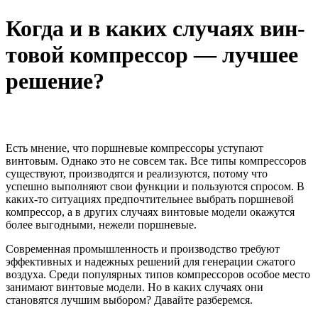
Ког­да и в ка­ких слу­ча­ях вин­
то­вой ком­прес­сор — луч­шее
ре­ше­ние?
Есть мнение, что поршневые компрессоры уступают
винтовым. Однако это не совсем так. Все типы компрессоров
существуют, производятся и реализуются, потому что
успешно выполняют свои функции и пользуются спросом. В
каких-то ситуациях предпочтительнее выбрать поршневой
компрессор, а в других случаях винтовые модели окажутся
более выгодными, нежели поршневые.
Современная промышленность и производство требуют
эффективных и надежных решений для генерации сжатого
воздуха. Среди популярных типов компрессоров особое место
занимают винтовые модели. Но в каких случаях они
становятся лучшим выбором? Давайте разберемся.