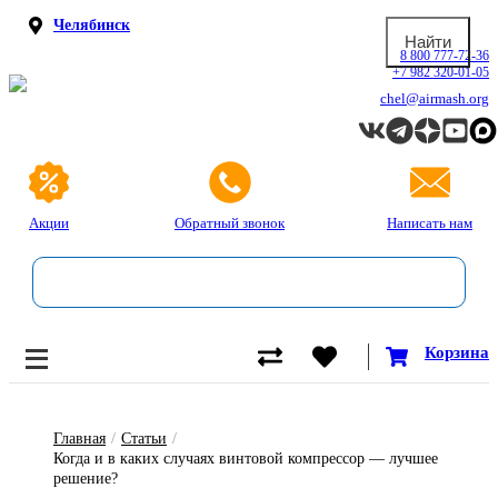
Челябинск
8 800 777-72-36
+7 982 320-01-05
chel@airmash.org
Акции
Обратный звонок
Написать нам
Корзина
Главная
/
Статьи
/
Когда и в каких случаях винтовой компрессор — лучшее
решение?