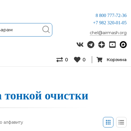
8 800 777-72-36
+7 982 320-01-05
chel@airmash.org
Корзина
0
0
тон­кой о­чис­тки
о алфавиту