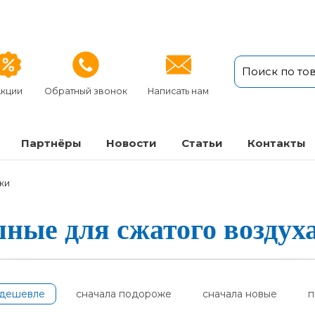
кции
Обратный звонок
Написать нам
Партнёры
Новости
Статьи
Кон­так­ты
ки
е для сжа­то­го воз­ду­ха 
одешевле
сначала подороже
сначала новые
п