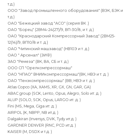
т.д.)
ООО "Завод промышленного оборудования" (ВЭК, БЭК и
т.д.)
ОАО "Бежецкий завод "АСО" (серия ВК .)
ОАО "Борец" (2ВМ4-24(27)/9, ВП-30/8, и т. д.)
ОАО "Краснодарский Компрессорный Завод" (2ВМ25-
12(14)/9, ВП10/8 и т. д.)
ОАО "Читинский машзавод" (НВ10Э и т. д.)
ОАО " Арсенал" (ЗИФ)
ЗАО "Ремеза" (ВК, ВА, СБ и т. д.)
ООО СП "Орелкомпрессормаш"
ОАО "НПАО" ВНИИкомпрессормаш"(ВК, НВЭ и т. д. )
ОАО "Пензкомпрессормаш" (ВВ, НВЭ и т. д. )
Atlas Copco (XA, XAMS, XR, GX, GN, GAR, GA)
ABAC group (SCK, Lento, Opus, Alegro, Solo ит. д. )
ALUP (SOLO, SCK, Opus, LARGO ит. д. )
Fini (MS, Mega, Giga ит. д. )
AIRPOL (K, NBPP, NB ит.д. )
Dalgakiran (Inversys, DVK, Tydy ит.д. )
GARDNER DENVER (RNC, PCD ит.д. )
KAISER (М, DSDX и т.д. )