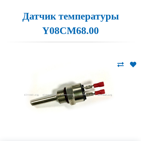
Датчик темпе­ра­ту­ры
Y08CM68.00