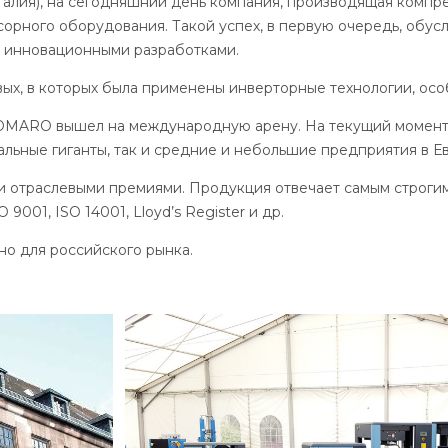
Италия), на сегодняшний день компания, производящая ком
рного оборудования. Такой успех, в первую очередь, обус
и инновационными разработками.
ых, в которых была применены инверторные технологии, ос
ду COMARO вышел на международную арену. На текущий мом
ьные гиганты, так и средние и небольшие предприятия в Ев
траслевыми премиями. Продукция отвечает самым строгим 
01, ISO 14001, Lloyd’s Register и др.
о для российского рынка.