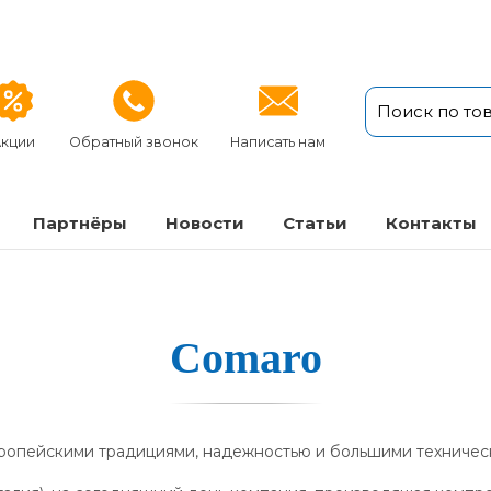
кции
Обратный звонок
Написать нам
Партнёры
Новости
Статьи
Кон­так­ты
Comaro
ропейскими традициями, надежностью и большими техничес