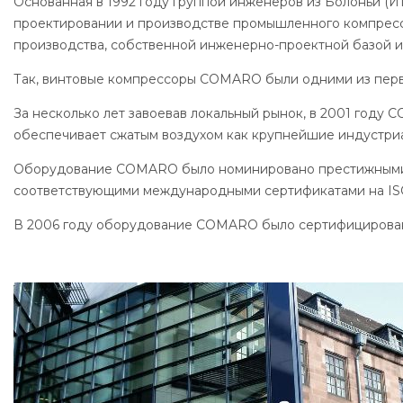
Основанная в 1992 году группой инженеров из Болоньи (
проектировании и производстве промышленного компрессо
производства, собственной инженерно-проектной базой 
Так, винтовые компрессоры COMARO были одними из перв
За несколько лет завоевав локальный рынок, в 2001 го
обеспечивает сжатым воздухом как крупнейшие индустриал
Оборудование COMARO было номинировано престижными о
соответствующими международными сертификатами на ISO 90
В 2006 году оборудование COMARO было сертифицирован