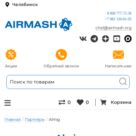
Челябинск
8 800 777-72-36
+7 982 320-01-05
chel@airmash.org
Акции
Обратный звонок
Написать нам
Корзина
0
0
Главная
/
Партнёры
/
Almig