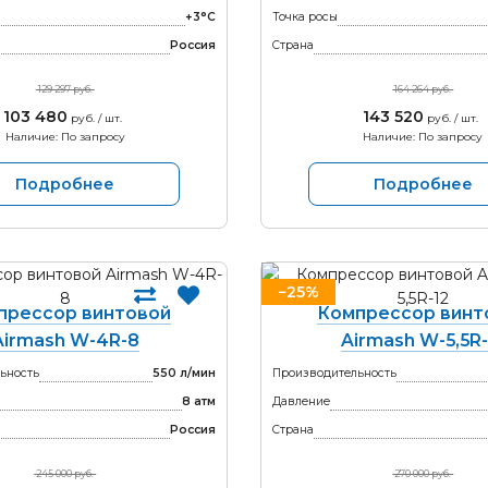
+3°С
Точка росы
Россия
Страна
129 297 руб.
164 264 руб.
103 480
143 520
руб. / шт.
руб. / шт.
Наличие: По запросу
Наличие: По запросу
Подробнее
Подробнее
−25%
прессор винтовой
Компрессор винт
Airmash W-4R-8
Airmash W-5,5R-
ьность
550 л/мин
Производительность
8 атм
Давление
Россия
Страна
245 000 руб.
270 000 руб.