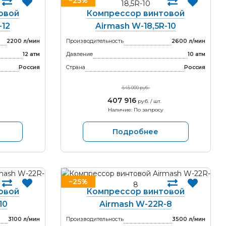
−25%
овой
Компрессор винтовой
-12
Airmash W-18,5R-10
2200 л/мин
Производительность
2600 л/мин
12 атм
Давление
10 атм
Россия
Страна
Россия
545 000 руб.
407 916
руб. / шт.
Наличие: По запросу
Подробнее
−25%
овой
Компрессор винтовой
10
Airmash W-22R-8
3100 л/мин
Производительность
3500 л/мин