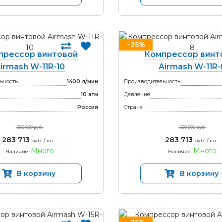
−25%
прессор винтовой
Компрессор винт
irmash W-11R-10
Airmash W-11R-
ьность
1400 л/мин
Производительность
10 атм
Давление
Россия
Страна
380 000 руб.
380 000 руб.
283 713
283 713
руб. / шт.
руб. / шт.
Много
Много
Наличие
Наличие
В корзину
В корзину