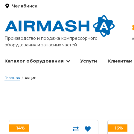
Челябинск
Производство и продажа компрессорного
А
оборудования и запасных частей
Каталог оборудования
Услуги
Клиентам
Запасные части и расходные материалы
Оборудование по подготовке сжатого воздуха
Главная
/
Акции
−14%
−16%