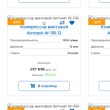
−25%
−25%
Компрессор винтовой
Ком
Airmash W-11R-12
A
Производительность
1200 л/мин
Производител
Давление
12 атм
Давление
Страна
Россия
Страна
395 000 руб.
297 898
руб. / шт.
Много
Наличие
В корзину