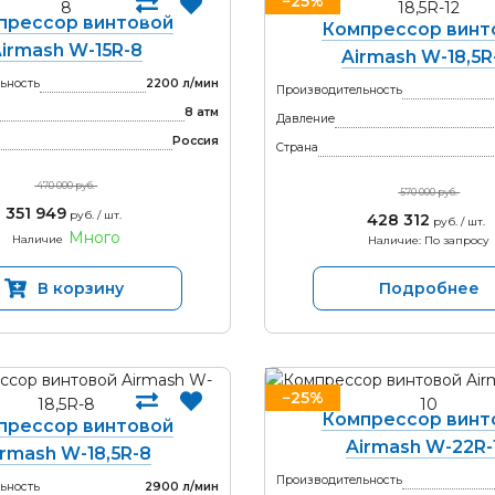
−25%
прессор винтовой
Компрессор винт
irmash W-15R-8
Airmash W-18,5R
ьность
2200 л/мин
Производительность
8 атм
Давление
Россия
Страна
470 000 руб.
570 000 руб.
351 949
руб. / шт.
428 312
руб. / шт.
Много
Наличие
Наличие: По запросу
В корзину
Подробнее
−25%
Компрессор винт
прессор винтовой
Airmash W-22R-
irmash W-18,5R-8
Производительность
ьность
2900 л/мин