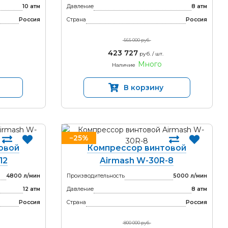
10 атм
Давление
8 атм
Россия
Страна
Россия
565 000 руб.
423 727
руб. / шт.
Много
Наличие
В корзину
−25%
овой
Компрессор винтовой
12
Airmash W-30R-8
4800 л/мин
Производительность
5000 л/мин
12 атм
Давление
8 атм
Россия
Страна
Россия
800 000 руб.