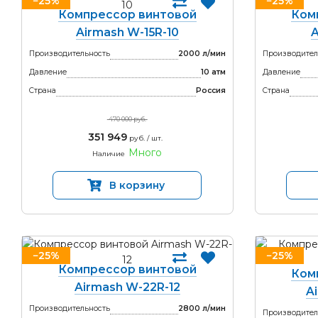
−25%
−25%
Компрессор винтовой
Ком
Airmash W-15R-10
A
Производительность
2000 л/мин
Производител
Давление
10 атм
Давление
Страна
Россия
Страна
470 000 руб.
351 949
руб. / шт.
Много
Наличие
В корзину
−25%
−25%
Компрессор винтовой
Ком
Airmash W-22R-12
A
Производительность
2800 л/мин
Производител