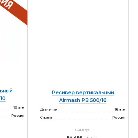
льный
Ресивер вертикальный
10
Airmash РВ 500/16
10 атм
Давление
16 атм
Россия
Страна
Россия
66 800 руб.
54 495