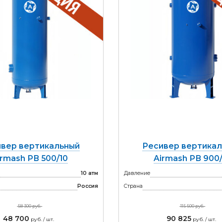
вер вертикальный
Ресивер вертика
irmash РВ 500/10
Airmash РВ 900/
10 атм
Давление
Россия
Страна
58 300 руб.
115 500 руб.
48 700
90 825
руб. / шт.
руб. / шт.