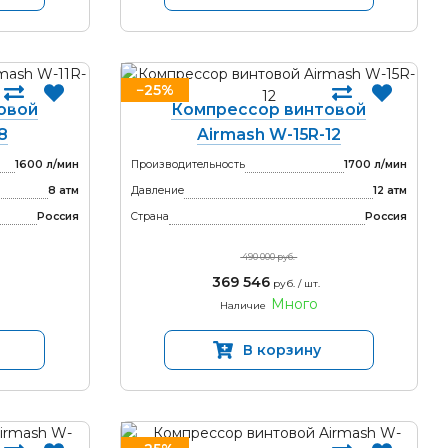
−25%
овой
Компрессор винтовой
8
Airmash W-15R-12
1600 л/мин
Производительность
1700 л/мин
8 атм
Давление
12 атм
Россия
Страна
Россия
490 000 руб.
369 546
руб. / шт.
Много
Наличие
В корзину