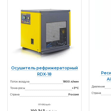
Осушитель рефрижераторный
Реси
RDX-18
A
Поток воздуха
1800 л/мин
Давление
Точка росы
+3°С
Страна
Страна
Россия
117 082 руб.
100 343