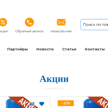
кции
Обратный звонок
Написать нам
Партнёры
Новости
Статьи
Кон­так­ты
Акции
−21%