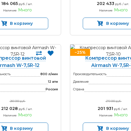
184 065
202 433
руб. / шт.
руб. / шт.
Много
Много
Наличие
Наличие
В корзину
В корзину
−25%
прессор винтовой
Компрессор винт
irmash W-7,5R-12
Airmash W-7,5R-
ьность
800 л/мин
Производительность
12 атм
Давление
Россия
Страна
283 000 руб.
270 000 руб.
212 028
201 931
руб. / шт.
руб. / шт.
Много
Много
Наличие
Наличие
В корзину
В корзину