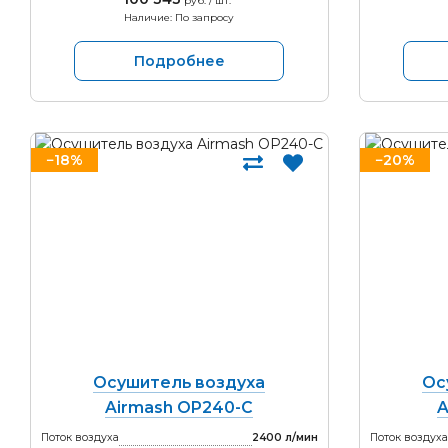
руб. / шт.
Наличие: По запросу
Подробнее
−18%
−20%
Осушитель воздуха
Ос
Airmash OP240-С
A
Поток воздуха
2400 л/мин
Поток воздуха