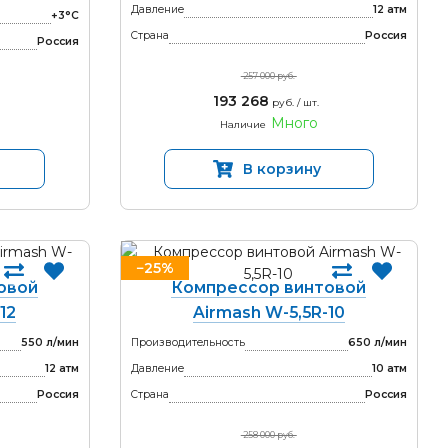
Давление
12 атм
+3°С
Страна
Россия
Россия
257 000 руб.
193 268
руб. / шт.
Много
Наличие
В корзину
−25%
овой
Компрессор винтовой
12
Airmash W-5,5R-10
550 л/мин
Производительность
650 л/мин
12 атм
Давление
10 атм
Россия
Страна
Россия
258 000 руб.