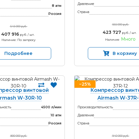
Давление
8 атм
Страна
Россия
565 000 руб.
545 000 руб.
423 727
руб. / шт.
407 916
руб. / шт.
Много
Наличие
Наличие: По запросу
Подробнее
В корзину
−25%
прессор винтовой
Компрессор винт
irmash W-30R-10
Airmash W-37R-
ьность
4500 л/мин
Производительность
10 атм
Давление
Россия
Страна
800 000 руб.
940 000 руб.