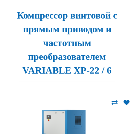
Компрессор вин­то­вой с
пря­мым при­во­дом и
час­тотным
пре­об­ра­зо­ва­те­лем
VARIABLE XP-22 / 6